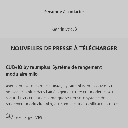
Personne à contacter
Kathrin Strauß
NOUVELLES DE PRESSE À TÉLÉCHARGER
CUB+IQ by raumplus_Système de rangement
modulaire miio
Avec la nouvelle marque CUB+IQ by raumplus, nous ouvrons un
nouveau chapitre dans l‘aménagement intérieur moderne. Au
coeur du lancement de la marque se trouve le système de
rangement modulaire miio, qui combine une planification simple,
une grande flexibilité et des possibilités d‘aménagement
individuelles dans un concept bien pensé.
Télécharger (ZIP)