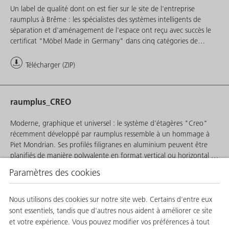
Un label de qualité dont on est fier sur le site de l'entreprise
raumplus à Brême : les spécialistes des systèmes intelligents de
séparation et d'aménagement de l'espace ont reçu avec succès le
certificat "Möbel Made in Germany" dans cinq catégories de
produits. Les clients sont ainsi assurés au premier coup d'œil
d'acheter un produit de qualité fabriqué en Allemagne. Une base
Télécharger (ZIP)
de qualité significative.
raumplus_CREO
Moderne, graphique et universel : le système d'étagères "Creo"
récemment développé par raumplus ressemble à un hommage à
Piet Mondrian. Ses profilés filigranes en aluminium peuvent être
planifiés de manière polyvalente en format vertical ou horizontal et
combinés avec des modules colorés. Ils forment ainsi une trame
Paramètres des cookies
aussi rectiligne que marquante de meubles solitaires visuellement
Télécharger (ZIP)
légers pour le salon, l'entrée et le bureau (à domicile).
Nous utilisons des cookies sur notre site web. Certains d'entre eux
sont essentiels, tandis que d'autres nous aident à améliorer ce site
raumplus_Vous invite dans son espace virtuel
et votre expérience. Vous pouvez modifier vos préférences à tout