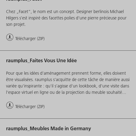
Chez „Facet“, le nom est un concept. Designer berlinois Michael
Hilgers s‘est inspiré des facettes polies d‘une pierre précieuse pour
son projet.
Télécharger (ZIP)
raumplus_Faites Vous Une Idée
Pour que les idées d‘aménagement prennent forme, elles doivent
être visualisées. raumplus s‘acquitte de cette tâche de manière aussi
variée qu‘inspirante : qu‘il s‘agisse d‘un lookbook, d’une visite dans
l‘espace virtuel en ligne ou de la projection du meuble souhaité
dans l‘espace de vie - les boosters visuels actuels de Brême donnent
des ailes à notre imagination.
Télécharger (ZIP)
raumplus_Meubles Made in Germany