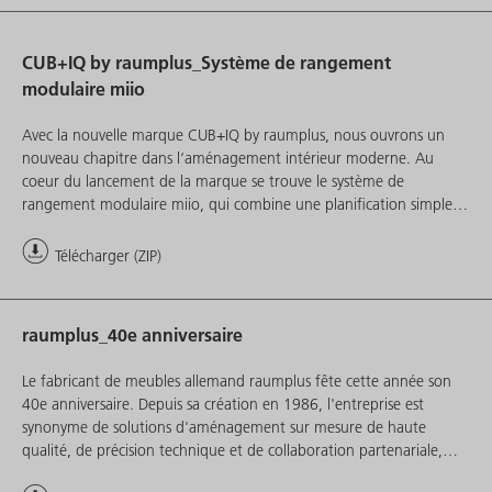
CUB+IQ by raumplus_Système de rangement
modulaire miio
Avec la nouvelle marque CUB+IQ by raumplus, nous ouvrons un
nouveau chapitre dans l‘aménagement intérieur moderne. Au
coeur du lancement de la marque se trouve le système de
rangement modulaire miio, qui combine une planification simple,
une grande flexibilité et des possibilités d‘aménagement
individuelles dans un concept bien pensé.
Télécharger (ZIP)
raumplus_40e anniversaire
Le fabricant de meubles allemand raumplus fête cette année son
40e anniversaire. Depuis sa création en 1986, l'entreprise est
synonyme de solutions d'aménagement sur mesure de haute
qualité, de précision technique et de collaboration partenariale,
tant en Allemagne qu'à l'international.