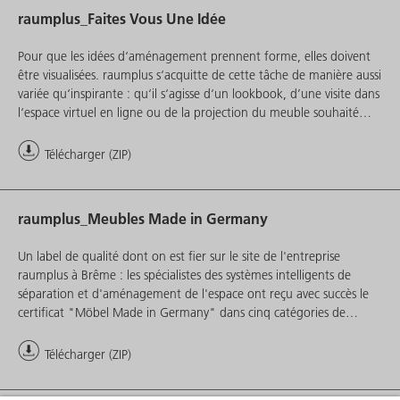
raumplus_Faites Vous Une Idée
Pour que les idées d‘aménagement prennent forme, elles doivent
être visualisées. raumplus s‘acquitte de cette tâche de manière aussi
variée qu‘inspirante : qu‘il s‘agisse d‘un lookbook, d’une visite dans
l‘espace virtuel en ligne ou de la projection du meuble souhaité
dans l‘espace de vie - les boosters visuels actuels de Brême donnent
des ailes à notre imagination.
Télécharger (ZIP)
raumplus_Meubles Made in Germany
Un label de qualité dont on est fier sur le site de l'entreprise
raumplus à Brême : les spécialistes des systèmes intelligents de
séparation et d'aménagement de l'espace ont reçu avec succès le
certificat "Möbel Made in Germany" dans cinq catégories de
produits. Les clients sont ainsi assurés au premier coup d'œil
d'acheter un produit de qualité fabriqué en Allemagne. Une base
Télécharger (ZIP)
de qualité significative.