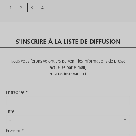
https://www.raumplus.de/de/ueber-raumplus/360.html
1
2
3
4
S'INSCRIRE À LA LISTE DE DIFFUSION
Nous vous ferons volontiers parvenir les informations de presse
actuelles par e-mail,
en vous inscrivant ici.
Entreprise *
Titre
Prénom *